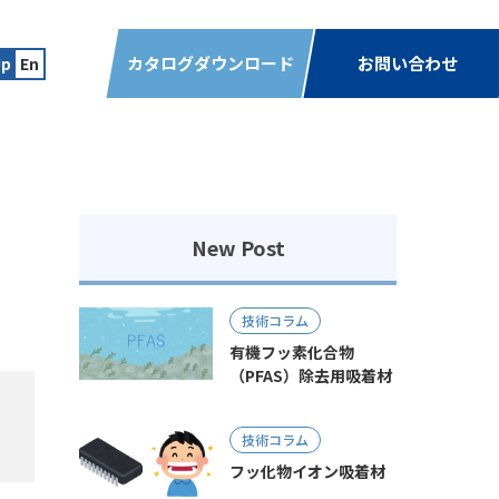
カタログダウンロード
お問い合わせ
Jp
En
New Post
技術コラム
有機フッ素化合物
（PFAS）除去用吸着材
技術コラム
フッ化物イオン吸着材